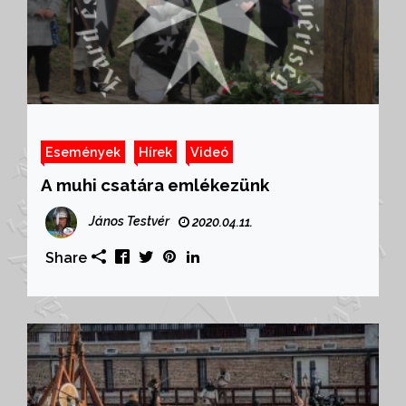
Események
Hírek
Videó
A muhi csatára emlékezünk
János Testvér
2020.04.11.
Share