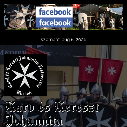
Skip
to
content
szombat, aug 8, 2026
Kard és Kereszt
Johannita