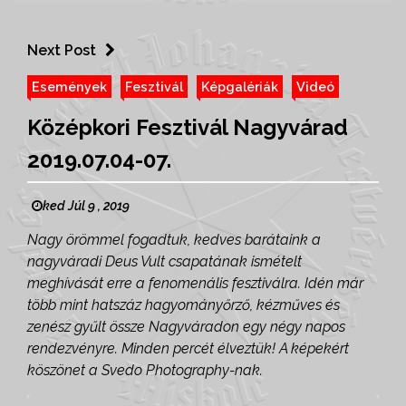
Next Post
Események
Fesztivál
Képgalériák
Videó
Középkori Fesztivál Nagyvárad
2019.07.04-07.
ked Júl 9 , 2019
Nagy örömmel fogadtuk, kedves barátaink a
nagyváradi Deus Vult csapatának ismételt
meghívását erre a fenomenális fesztiválra. Idén már
több mint hatszáz hagyományőrző, kézműves és
zenész gyűlt össze Nagyváradon egy négy napos
rendezvényre. Minden percét élveztük! A képekért
köszönet a Svedo Photography-nak.