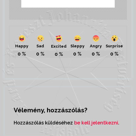
Happy
Sad
Sleppy
Angry
Surprise
Excited
0
%
0
%
0
%
0
%
0
%
0
%
Vélemény, hozzászólás?
Hozzászólás küldéséhez
be kell jelentkezni
.