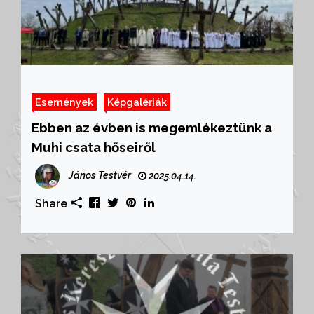
Események
Képgalériák
Ebben az évben is megemlékeztünk a
Muhi csata hőseiről
János Testvér
2025.04.14.
Share