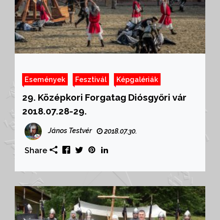
Események
Fesztivál
Képgalériák
29. Középkori Forgatag Diósgyőri vár
2018.07.28-29.
János Testvér
2018.07.30.
Share