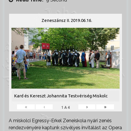
Zeneszánsz II. 2019.06.16.
Kard és Kereszt Johannita Testvériség Miskolc
«
‹
›
»
1
A
4
A miskolci Egressy-Erkel Zeneiskola nyári zenés
rendezvényére kaptunk szívélyes invitálást az Opera