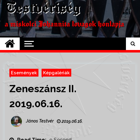
Testvériség
a miskolci Johannita lovagok honlapja
Események
Képgalériák
Zeneszánsz II.
2019.06.16.
János Testvér
2019.06.16.
Read Time:
9 Second