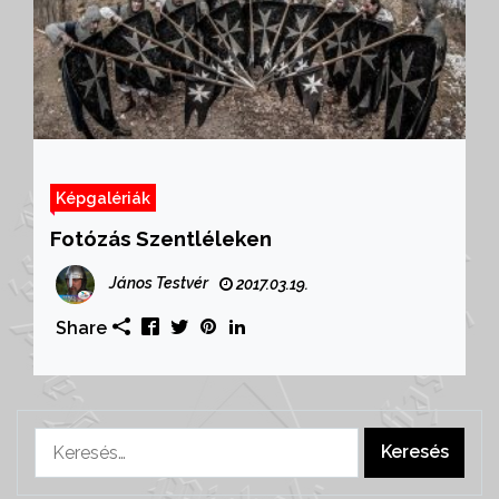
Képgalériák
Fotózás Szentléleken
János Testvér
2017.03.19.
Share
Keresés: