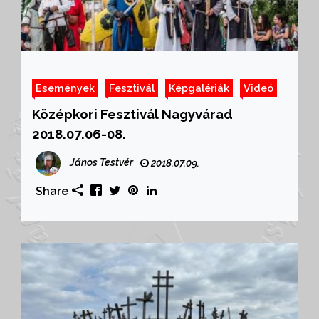
Események
Fesztivál
Képgalériák
Videó
Középkori Fesztivál Nagyvárad
2018.07.06-08.
János Testvér
2018.07.09.
Share