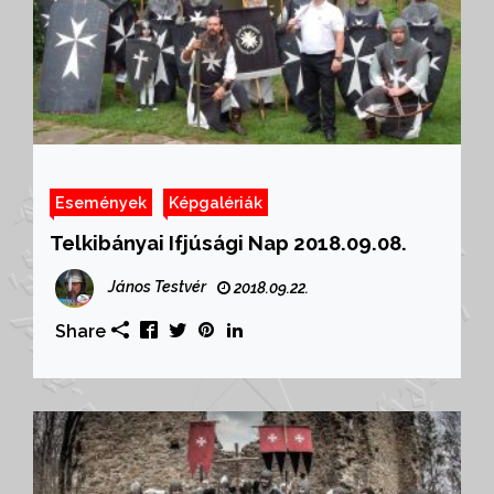
Események
Képgalériák
Telkibányai Ifjúsági Nap 2018.09.08.
János Testvér
2018.09.22.
Share