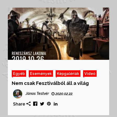
Egyéb
Események
Képgalériák
Videó
Nem csak Fesztiválból áll a világ
János Testvér
2020.02.22.
Share