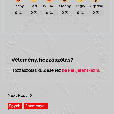
Happy
Sad
Sleppy
Angry
Surprise
Excited
0
%
0
%
0
%
0
%
0
%
0
%
Vélemény, hozzászólás?
Hozzászólás küldéséhez
be kell jelentkezni
.
Next Post
Egyéb
Események