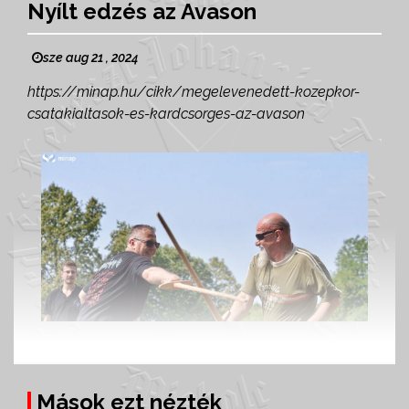
Nyílt edzés az Avason
sze aug 21 , 2024
https://minap.hu/cikk/megelevenedett-kozepkor-
csatakialtasok-es-kardcsorges-az-avason
Mások ezt nézték