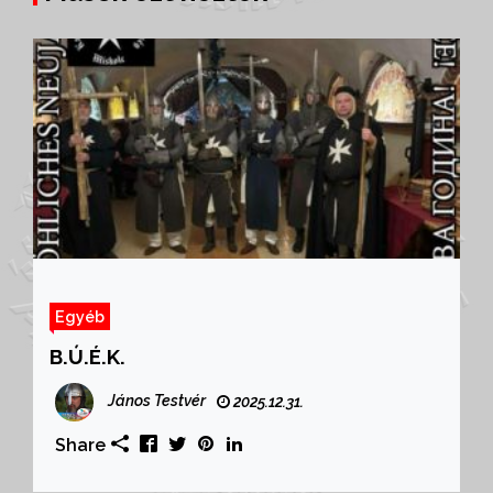
Egyéb
B.Ú.É.K.
János Testvér
2025.12.31.
Share