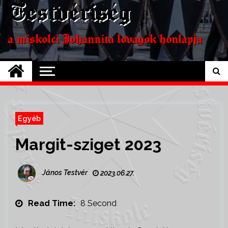
Testvériség
a miskolci Johannita lovagok honlapja
Egyéb
Margit-sziget 2023
János Testvér
2023.06.27.
Read Time:
8 Second