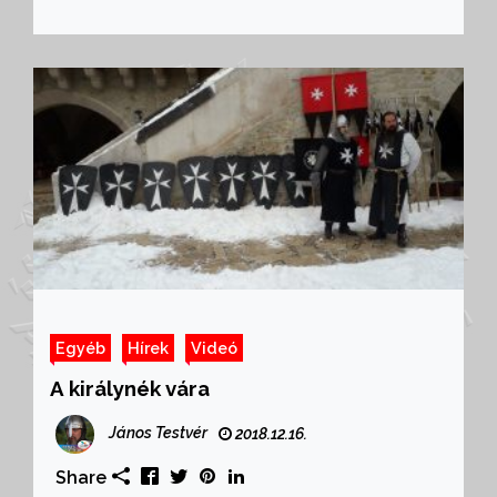
Egyéb
Hírek
Videó
A királynék vára
János Testvér
2018.12.16.
Share