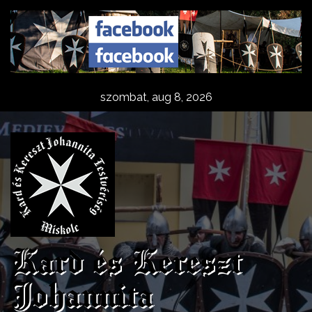
Skip
to
content
szombat, aug 8, 2026
Kard és Kereszt
Johannita