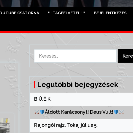
OUTUBE CSATORNA
!!! TAGFELVÉTEL !!!
BEJELENTKEZÉS
Keresés:
Legutóbbi bejegyzések
B.Ú.É.K.
Áldott Karácsonyt! Deus Vult!
Rajongói rajz, Tokaj július 5.