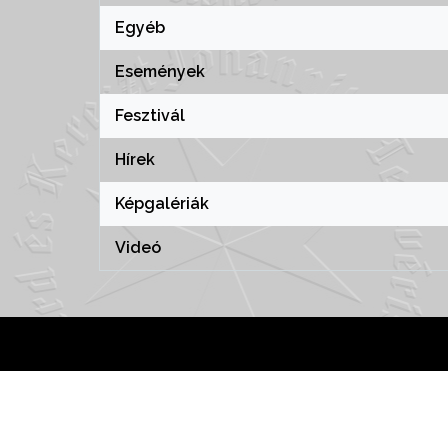
Egyéb
Események
Fesztivál
Hírek
Képgalériák
Videó
hemeInWP