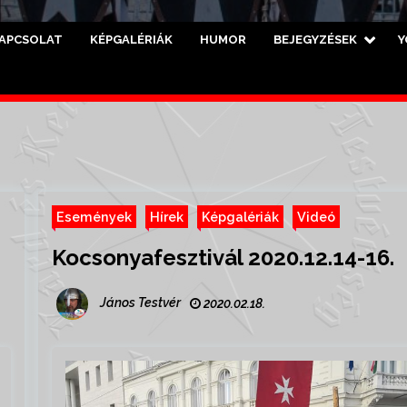
APCSOLAT
KÉPGALÉRIÁK
HUMOR
BEJEGYZÉSEK
Y
Események
Hírek
Képgalériák
Videó
Kocsonyafesztivál 2020.12.14-16.
János Testvér
2020.02.18.