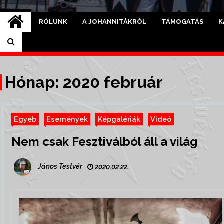
RÓLUNK
A JOHANNITÁKRÓL
TÁMOGATÁS
K
Hónap: 2020 február
Egyéb
Események
Képgalériák
Videó
Nem csak Fesztiválból áll a világ
János Testvér
2020.02.22.