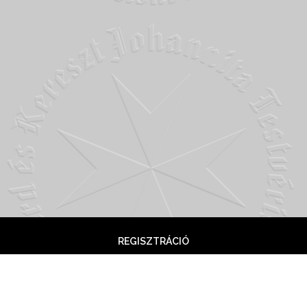
REGISZTRÁCIÓ
 Lovagok © Copyright 2020. WordPress Theme: Seek by
T