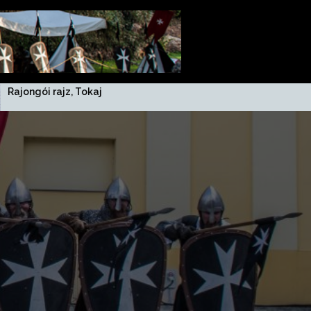
Rajongói rajz, Tokaj július 5.
V. Diósgyőri Íjász, Lovas és
Hagyományőrző Nap 06.07.