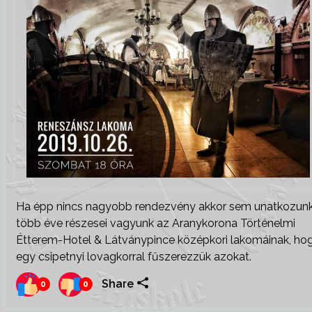
Ha épp nincs nagyobb rendezvény akkor sem unatkozunk
több éve részesei vagyunk az Aranykorona Történelmi
Étterem-Hotel & Látványpince középkori lakomáinak, ho
egy csipetnyi lovagkorral fűszerezzük azokat.
Share
0
0