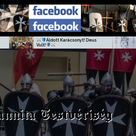
Áldott Karácsonyt! Deus
Vult!
annita Testvériség