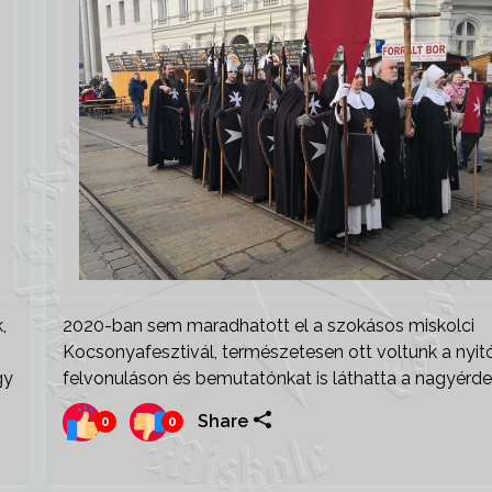
,
2020-ban sem maradhatott el a szokásos miskolci
Kocsonyafesztivál, természetesen ott voltunk a nyit
gy
felvonuláson és bemutatónkat is láthatta a nagyérd
Share
0
0