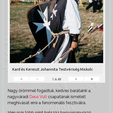
Kard és Kereszt Johannita Testvériség Miskolc
«
‹
›
»
1
A
49
Nagy örömmel fogadtuk, kedves barátaink a
nagyváradi
Deus Vult
csapatának ismételt
meghívását erre a fenomenális fesztiválra.
Idén már több mint hatszáz hagyományőrző,