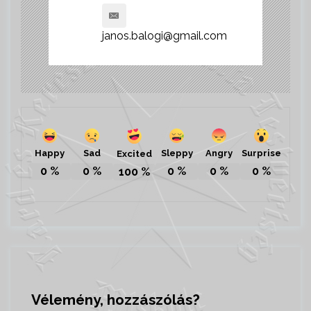
janos.balogi@gmail.com
Happy
Sad
Sleppy
Angry
Surprise
Excited
0
%
0
%
0
%
0
%
0
%
100
%
Vélemény, hozzászólás?