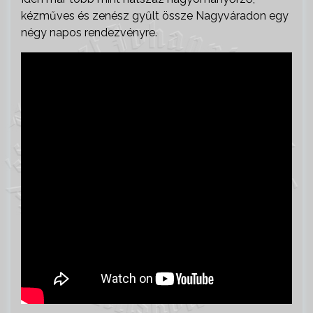
kézműves és zenész gyűlt össze Nagyváradon egy
négy napos rendezvényre.