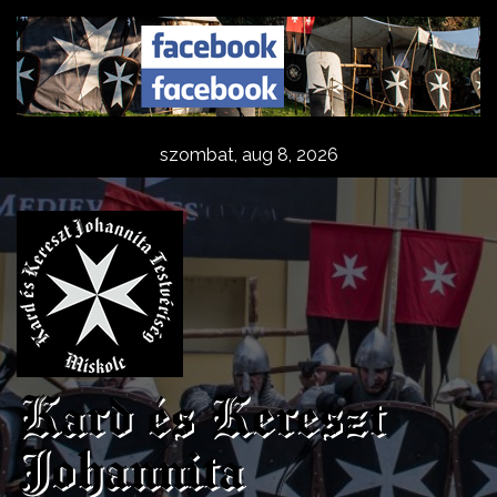
Skip
to
content
szombat, aug 8, 2026
Kard és Kereszt
Johannita