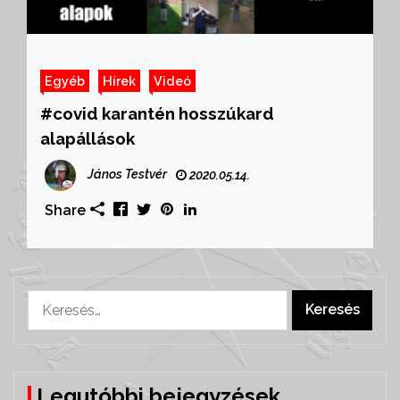
Egyéb
Hírek
Videó
#covid karantén hosszúkard
alapállások
János Testvér
2020.05.14.
Share
Keresés:
Legutóbbi bejegyzések