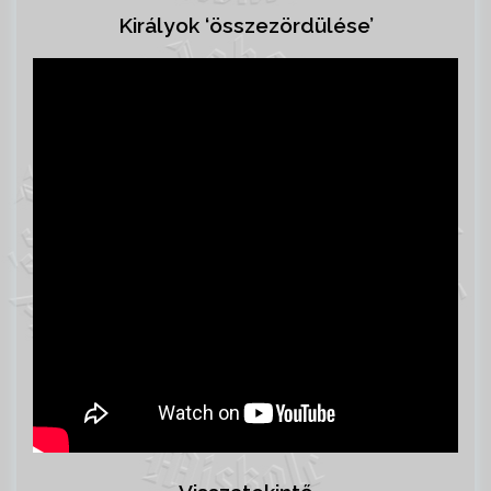
Királyok ‘összezördülése’