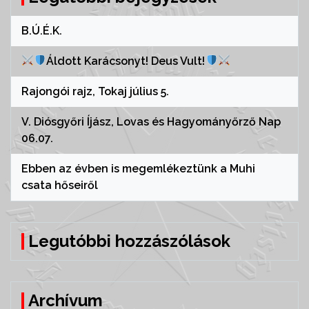
B.Ú.É.K.
Áldott Karácsonyt! Deus Vult!
Rajongói rajz, Tokaj július 5.
V. Diósgyőri Íjász, Lovas és Hagyományőrző Nap
06.07.
Ebben az évben is megemlékeztünk a Muhi
csata hőseiről
Legutóbbi hozzászólások
Archívum