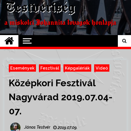
Testvériség
a miskolci Johannita lovagok honlapja
Események
Fesztivál
Képgalériák
Videó
Középkori Fesztivál
Nagyvárad 2019.07.04-
07.
János Testvér
2019.07.09.