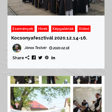
Események
Hírek
Képgalériák
Videó
Kocsonyafesztivál 2020.12.14-16.
János Testvér
2020.02.18.
Share