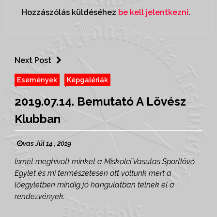
Hozzászólás küldéséhez
be kell jelentkezni
.
Next Post
Események
Képgalériák
2019.07.14. Bemutató A Lövész
Klubban
vas Júl 14 , 2019
Ismét meghívott minket a Miskolci Vasutas Sportlövő
Egylet és mi természetesen ott voltunk mert a
lőegyletben mindig jó hangulatban telnek el a
rendezvények.