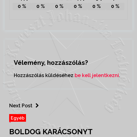
0
%
0
%
0
%
0
%
0
%
0
%
Vélemény, hozzászólás?
Hozzászólás küldéséhez
be kell jelentkezni
.
Next Post
Egyéb
BOLDOG KARÁCSONYT