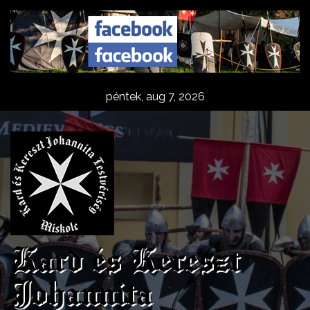
Skip
to
content
péntek, aug 7, 2026
Kard és Kereszt
Johannita