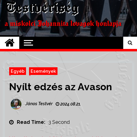
Testvériség
a miskolci Johannita lovagok honlapja
Egyéb
Események
Nyílt edzés az Avason
János Testvér
2024.08.21.
Read Time:
3 Second