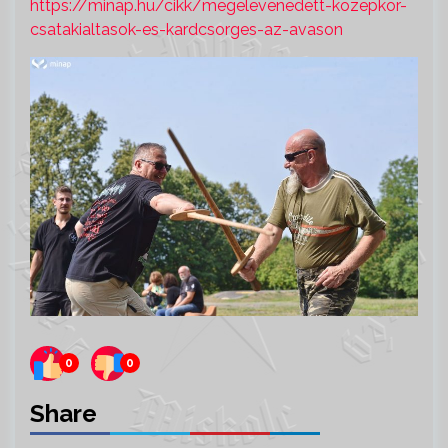
https://minap.hu/cikk/megelevenedett-kozepkor-
csatakialtasok-es-kardcsorges-az-avason
0
0
Share