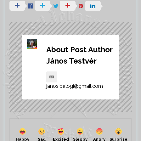
About Post Author
János Testvér
janos.balogi@gmail.com
Happy
Sad
Sleppy
Angry
Surprise
Excited