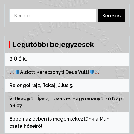
Keresés:
Legutóbbi bejegyzések
B.Ú.É.K.
Áldott Karácsonyt! Deus Vult!
Rajongói rajz, Tokaj július 5.
V. Diósgyőri Íjász, Lovas és Hagyományőrző Nap
06.07.
Ebben az évben is megemlékeztünk a Muhi
csata hőseiről