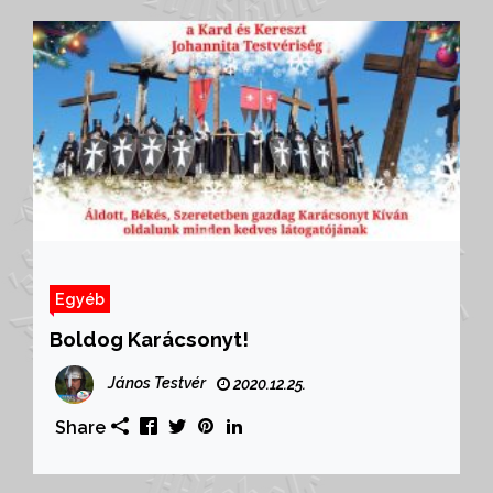
Egyéb
Boldog Karácsonyt!
János Testvér
2020.12.25.
Share