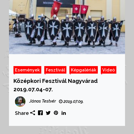
Események
Fesztivál
Képgalériák
Videó
Középkori Fesztivál Nagyvárad
2019.07.04-07.
János Testvér
2019.07.09.
Share