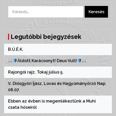
Keresés:
Legutóbbi bejegyzések
B.Ú.É.K.
Áldott Karácsonyt! Deus Vult!
Rajongói rajz, Tokaj július 5.
V. Diósgyőri Íjász, Lovas és Hagyományőrző Nap
06.07.
Ebben az évben is megemlékeztünk a Muhi
csata hőseiről