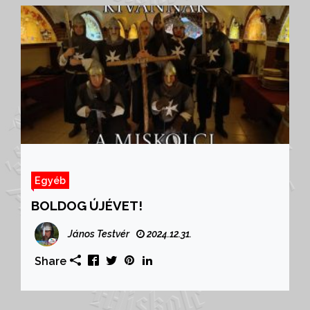
Egyéb
BOLDOG ÚJÉVET!
János Testvér
2024.12.31.
Share