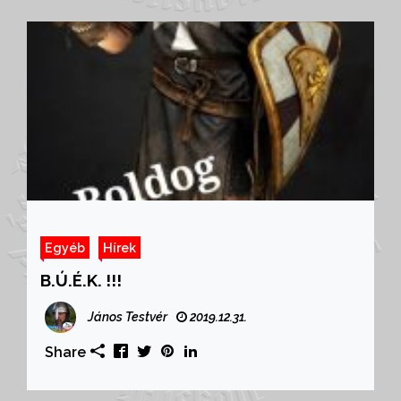
Egyéb
Hírek
B.Ú.É.K. !!!
János Testvér
2019.12.31.
Share