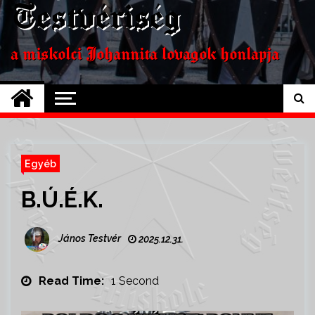
Testvériség
a miskolci Johannita lovagok honlapja
Egyéb
B.Ú.É.K.
János Testvér
2025.12.31.
Read Time:
1 Second