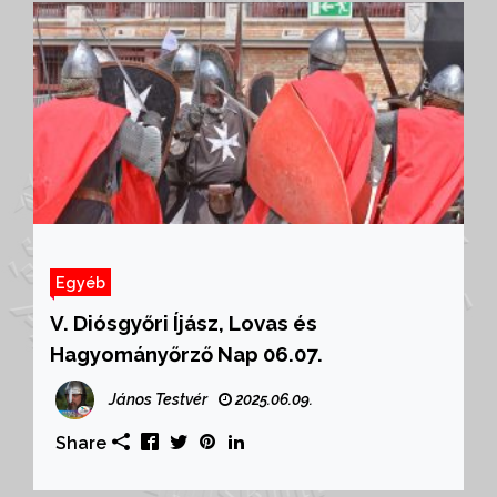
Egyéb
V. Diósgyőri Íjász, Lovas és
Hagyományőrző Nap 06.07.
János Testvér
2025.06.09.
Share