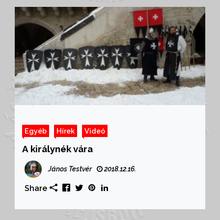
Egyéb
Hírek
Videó
A királynék vára
János Testvér
2018.12.16.
Share