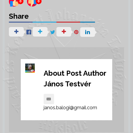
0
0
Share
About Post Author
János Testvér
janos.balogi@gmail.com