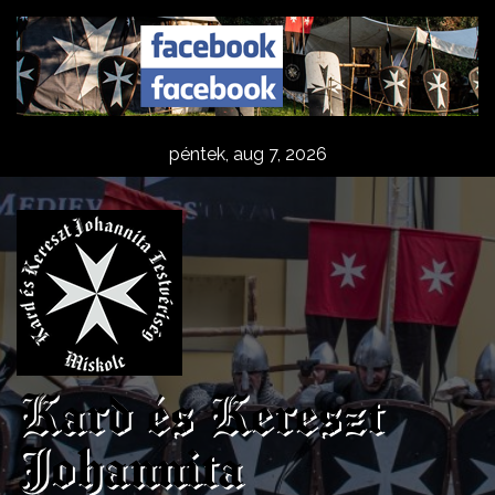
Skip
to
content
péntek, aug 7, 2026
Kard és Kereszt
Johannita