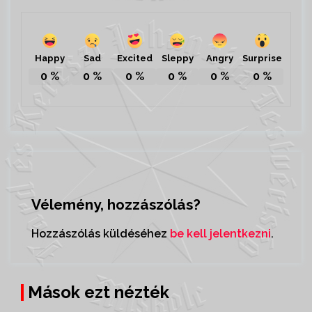
Happy
Sad
Sleppy
Angry
Surprise
Excited
0
%
0
%
0
%
0
%
0
%
0
%
Vélemény, hozzászólás?
Hozzászólás küldéséhez
be kell jelentkezni
.
Mások ezt nézték