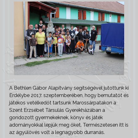
A Bethlen Gábor Alapítvány segítségével jutottunk ki
Erdélybe 2017. szeptemberében, hogy bemutatót és
játékos vetélkedőt tartsunk Marossárpatakon a
Szent Erzsébet Társulás Gyerekházában a
gondozott gyermekeknek, könyv és játék
adományokkal lepjük meg őket. Természetesen itt is
az ágyúlövés volt a legnagyobb durranás.