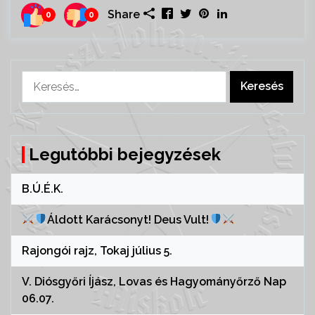
Share
0
0
Keresés:
Legutóbbi bejegyzések
B.Ú.É.K.
Áldott Karácsonyt! Deus Vult!
Rajongói rajz, Tokaj július 5.
V. Diósgyőri Íjász, Lovas és Hagyományőrző Nap
06.07.