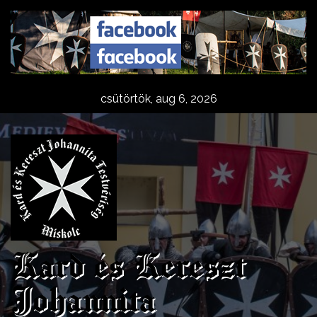
Skip
to
content
csütörtök, aug 6, 2026
Kard és Kereszt
Johannita