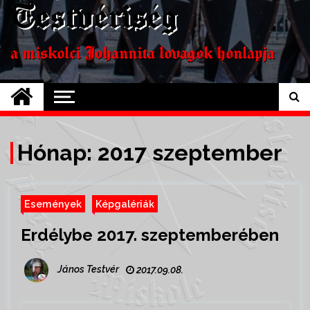
Testvériség
a miskolci Johannita lovagok honlapja
Hónap: 2017 szeptember
Események
Képgalériák
Erdélybe 2017. szeptemberében
János Testvér
2017.09.08.