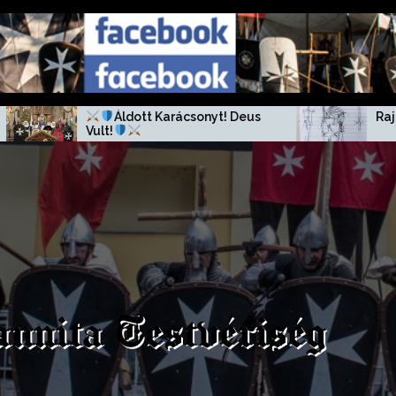
yt! Deus
Rajongói rajz, Tokaj július 5.
annita Testvériség