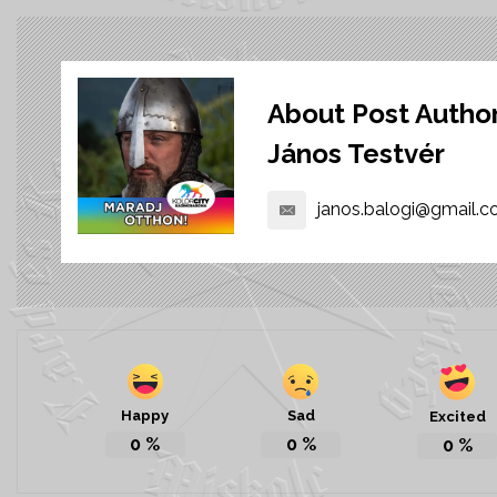
About Post Autho
János Testvér
janos.balogi@gmail.
Happy
Sad
Excited
0
%
0
%
0
%