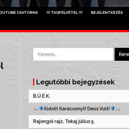
OUTUBE CSATORNA
!!! TAGFELVÉTEL !!!
BEJELENTKEZÉS
Keresés:
l
Legutóbbi bejegyzések
B.Ú.É.K.
Áldott Karácsonyt! Deus Vult!
Rajongói rajz, Tokaj július 5.