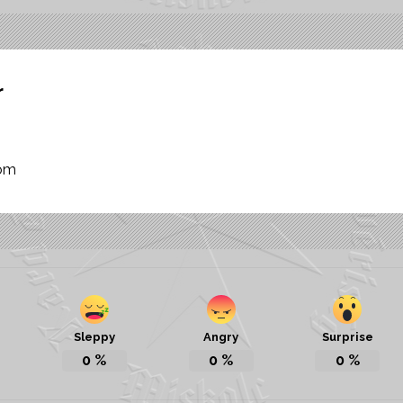
r
com
Sleppy
Angry
Surprise
0
%
0
%
0
%