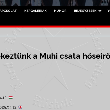
APCSOLAT
KÉPGALÉRIÁK
HUMOR
BEJEGYZÉSEK
Y
eztünk a Muhi csata hőseirő
4.12.
025.04.12.