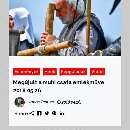
Események
Hírek
Képgalériák
Videó
Megújult a muhi csata emlékműve
2018.05.26.
János Testvér
2018.05.26.
Share