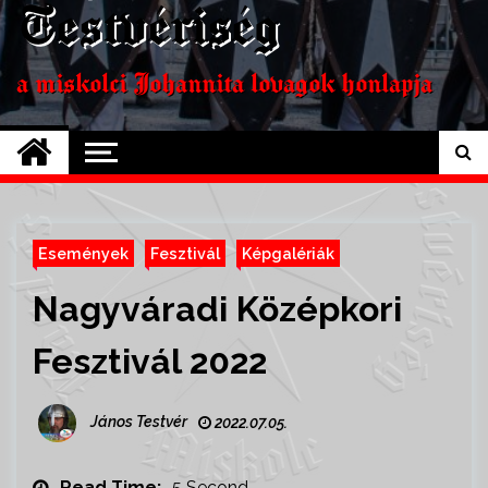
Testvériség
a miskolci Johannita lovagok honlapja
Események
Fesztivál
Képgalériák
Nagyváradi Középkori
Fesztivál 2022
János Testvér
2022.07.05.
Read Time:
5 Second