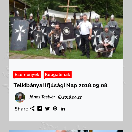
Események
Képgalériák
Telkibányai Ifjúsági Nap 2018.09.08.
János Testvér
2018.09.22.
Share