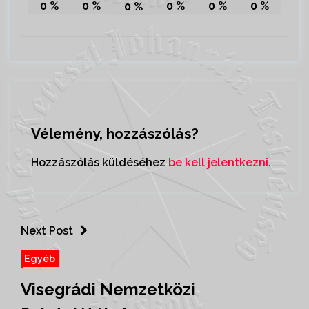
0
%
0
%
0
%
0
%
0
%
0
%
Vélemény, hozzászólás?
Hozzászólás küldéséhez
be kell jelentkezni
.
Next Post
Egyéb
Visegrádi Nemzetközi