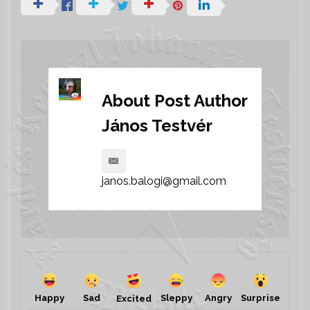
About Post Author
János Testvér
janos.balogi@gmail.com
Happy
Sad
Sleppy
Angry
Surprise
Excited