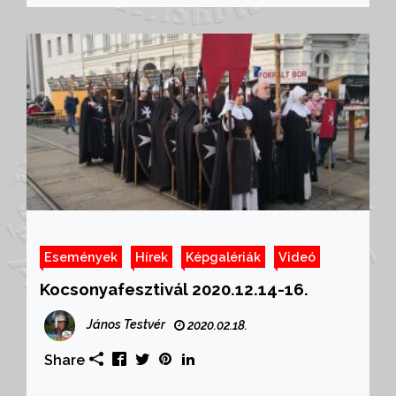
Események
Hírek
Képgalériák
Videó
Kocsonyafesztivál 2020.12.14-16.
János Testvér
2020.02.18.
Share