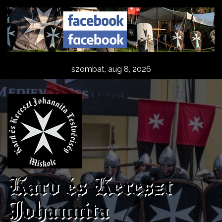
Skip
to
content
szombat, aug 8, 2026
Kard és Kereszt
Johannita