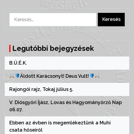
Keresés:
Legutóbbi bejegyzések
B.Ú.É.K.
Áldott Karácsonyt! Deus Vult!
Rajongói rajz, Tokaj július 5.
V. Diósgyőri Íjász, Lovas és Hagyományőrző Nap
06.07.
Ebben az évben is megemlékeztünk a Muhi
csata hőseiről