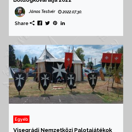
János Testvér
2022.07.30.
Share
Egyéb
Visegrádi Nemzetközi Palotajátékok