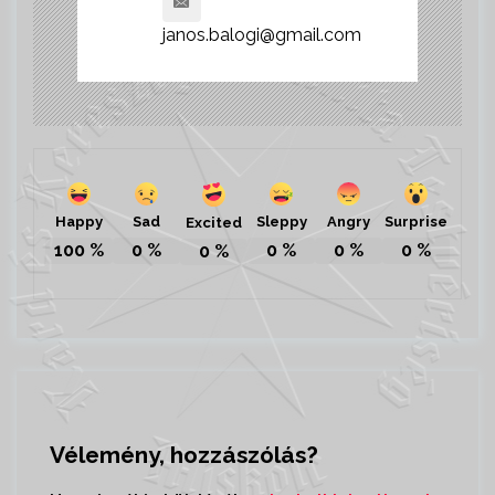
janos.balogi@gmail.com
Happy
Sad
Sleppy
Angry
Surprise
Excited
100
%
0
%
0
%
0
%
0
%
0
%
Vélemény, hozzászólás?