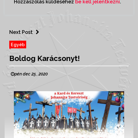
Hozzászólás küldéséhez
be kell jelentkezni
.
Next Post
Egyéb
Boldog Karácsonyt!
pén dec 25 , 2020