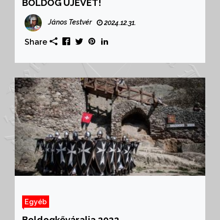
BOLDOG ÚJÉVET!
János Testvér
2024.12.31.
Share
Egyéb
Boldogkőváralja 2022