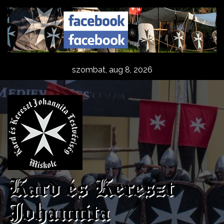
Skip
to
content
szombat, aug 8, 2026
Kard és Kereszt
Johannita