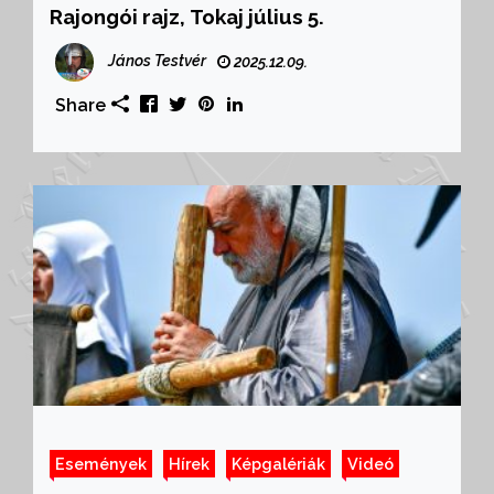
Rajongói rajz, Tokaj július 5.
János Testvér
2025.12.09.
Share
Események
Hírek
Képgalériák
Videó