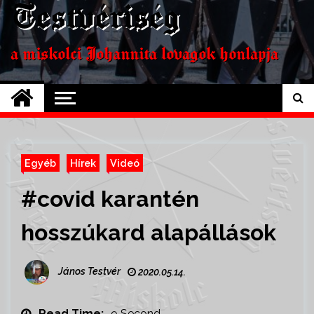
Testvériség
a miskolci Johannita lovagok honlapja
Egyéb
Hírek
Videó
#covid karantén
hosszúkard alapállások
János Testvér
2020.05.14.
Read Time:
9 Second