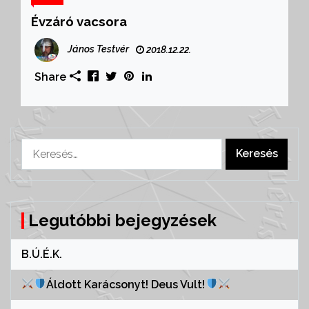
Évzáró vacsora
János Testvér
2018.12.22.
Share
Keresés:
Legutóbbi bejegyzések
B.Ú.É.K.
Áldott Karácsonyt! Deus Vult!