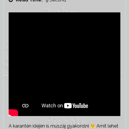
A karantén idején is muszáj gyakorolni
Amit lehet