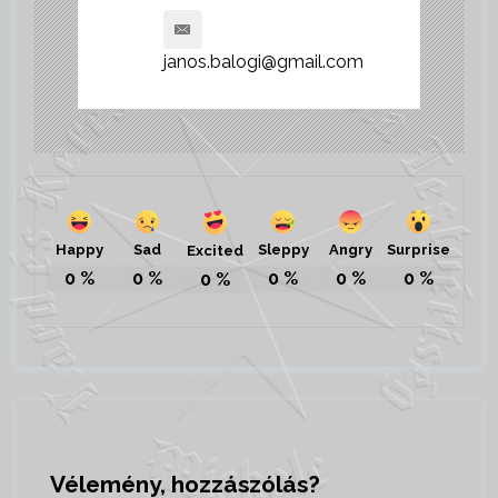
janos.balogi@gmail.com
Happy
Sad
Sleppy
Angry
Surprise
Excited
0
%
0
%
0
%
0
%
0
%
0
%
Vélemény, hozzászólás?