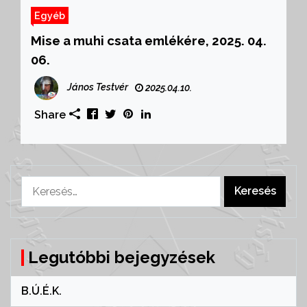
Egyéb
Mise a muhi csata emlékére, 2025. 04.
06.
János Testvér
2025.04.10.
Share
Keresés:
Legutóbbi bejegyzések
B.Ú.É.K.