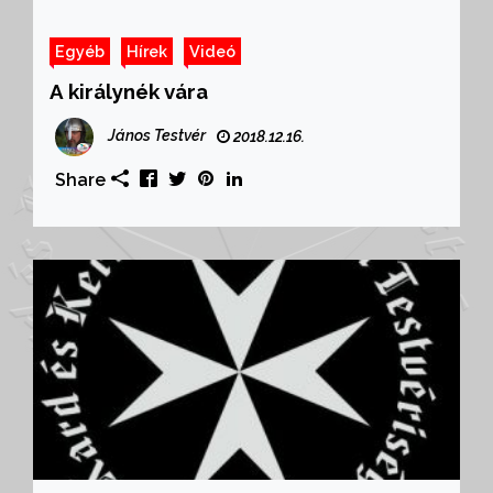
Egyéb
Hírek
Videó
A királynék vára
János Testvér
2018.12.16.
Share