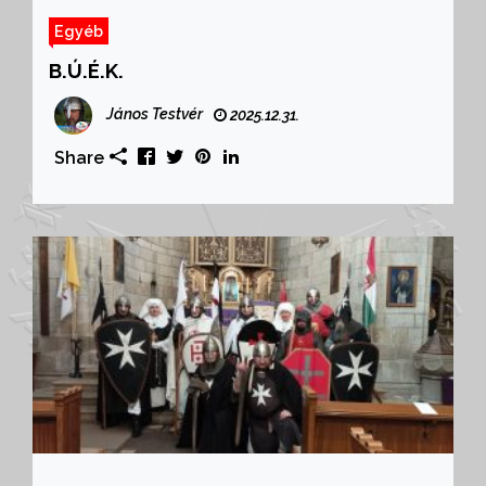
Egyéb
B.Ú.É.K.
János Testvér
2025.12.31.
Share