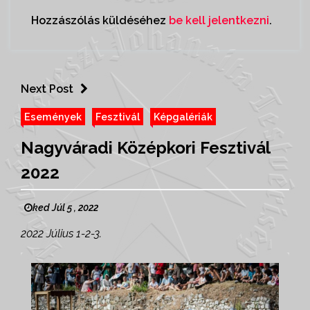
Hozzászólás küldéséhez
be kell jelentkezni
.
Next Post
Események
Fesztivál
Képgalériák
Nagyváradi Középkori Fesztivál
2022
ked Júl 5 , 2022
2022 Július 1-2-3.