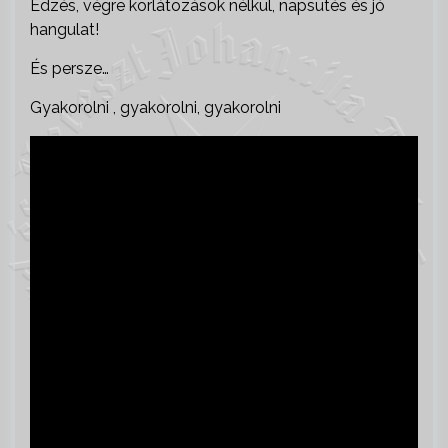
Edzés, végre korlátozások nélkül, napsütés és jó
hangulat!
És persze…
Gyakorolni , gyakorolni, gyakorolni