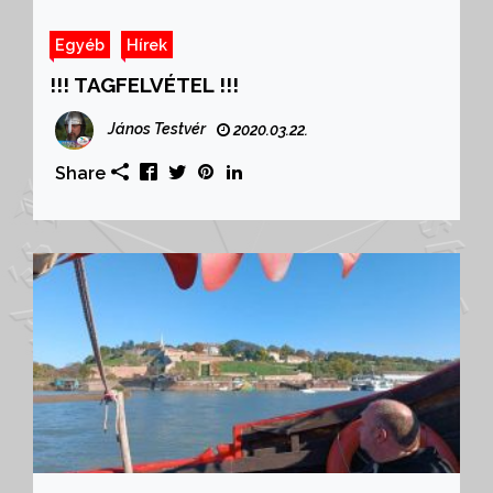
Egyéb
Hírek
!!! TAGFELVÉTEL !!!
János Testvér
2020.03.22.
Share