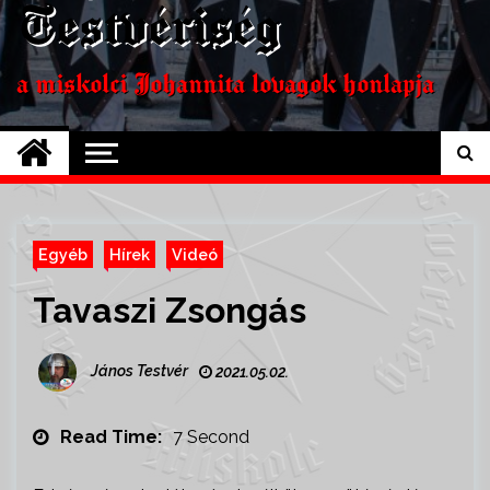
Testvériség
a miskolci Johannita lovagok honlapja
Egyéb
Hírek
Videó
Tavaszi Zsongás
János Testvér
2021.05.02.
Read Time:
7 Second