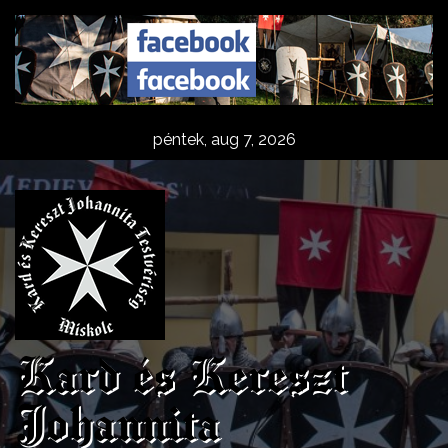
Skip
to
content
péntek, aug 7, 2026
Kard és Kereszt
Johannita