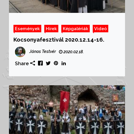
Események
Hírek
Képgalériák
Videó
Kocsonyafesztivál 2020.12.14-16.
János Testvér
2020.02.18.
Share