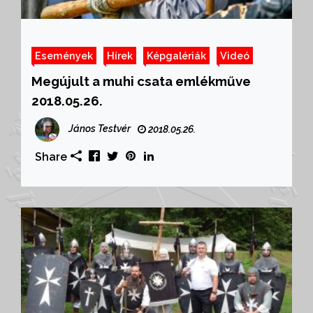
Események
Hírek
Képgalériák
Videó
Megújult a muhi csata emlékműve
2018.05.26.
János Testvér
2018.05.26.
Share