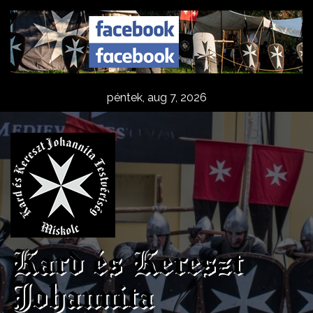
Skip
to
content
péntek, aug 7, 2026
Kard és Kereszt
Johannita