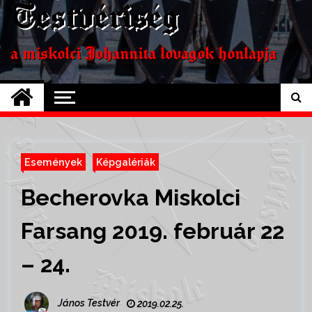
Testvériség
a miskolci Johannita lovagok honlapja
Események
Képgalériák
Becherovka Miskolci
Farsang 2019. február 22
– 24.
János Testvér
2019.02.25.