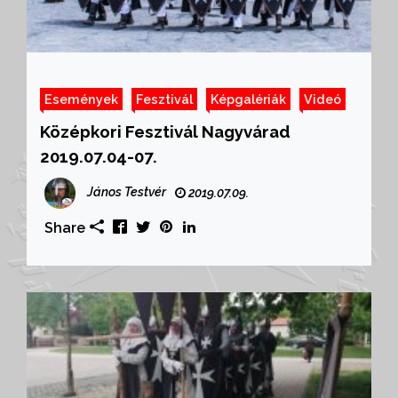
Események
Fesztivál
Képgalériák
Videó
Középkori Fesztivál Nagyvárad
2019.07.04-07.
János Testvér
2019.07.09.
Share