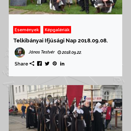
Események
Képgalériák
Telkibányai Ifjúsági Nap 2018.09.08.
János Testvér
2018.09.22.
Share