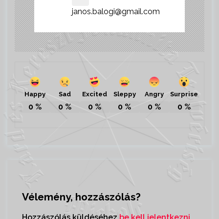
janos.balogi@gmail.com
Happy
Sad
Sleppy
Angry
Surprise
Excited
0
%
0
%
0
%
0
%
0
%
0
%
Vélemény, hozzászólás?
Hozzászólás küldéséhez
be kell jelentkezni
.