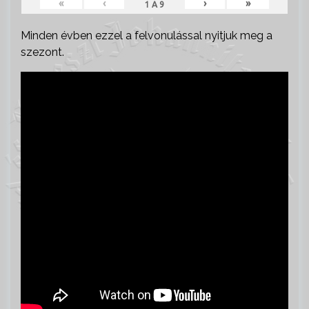
«
‹
›
»
1
A
9
Minden évben ezzel a felvonulással nyitjuk meg a
szezont.