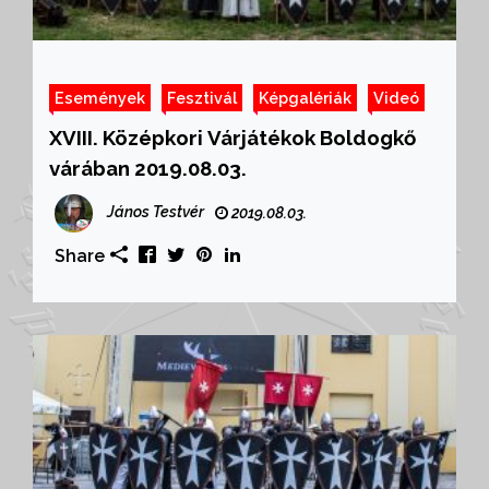
Események
Fesztivál
Képgalériák
Videó
XVIII. Középkori Várjátékok Boldogkő
várában 2019.08.03.
János Testvér
2019.08.03.
Share