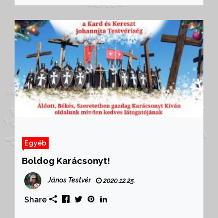
Egyéb
Boldog Karácsonyt!
János Testvér
2020.12.25.
Share