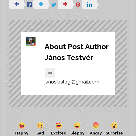
About Post Author
János Testvér
janos.balogi@gmail.com
Happy
Sad
Sleppy
Angry
Surprise
Excited