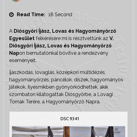
Read Time:
18 Second
A
Diósgyőri Íjász, Lovas és Hagyományőrző
Egyesület
felkérésére mi is résztvettünk az
V.
Diósgyőri Íjász, Lovas és Hagyományőrző
Nap
on bemutatónkal bővítve a rendezvény
eseményeit.
Íjászkodás, lovaglás, középkori múltidézés,
hagyományőrzés, páncélok, díszek, hagyományos
játékok. Ilyesmikben gyönyörködhettek, akik
szombaton kilátogattak Diósgyőrbe, a Lovagi
Tornák Terére, a Hagyományőrző Napra.
DSC 9341