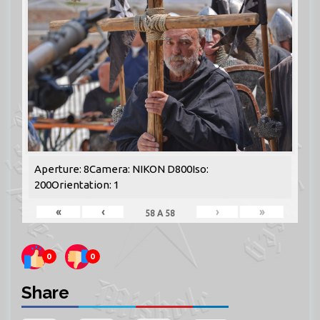
Aperture: 8Camera: NIKON D800Iso:
200Orientation: 1
«
‹
›
»
58
A
58
0
0
Share