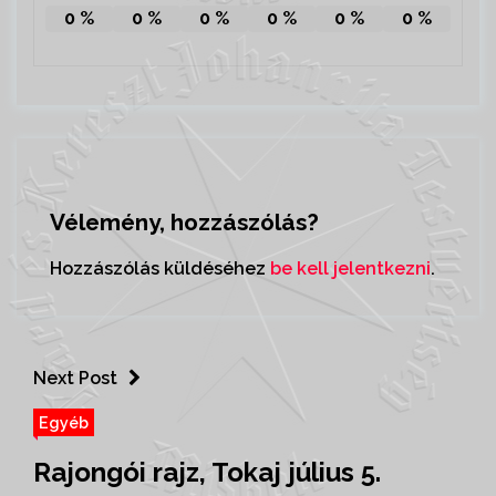
0
%
0
%
0
%
0
%
0
%
0
%
Vélemény, hozzászólás?
Hozzászólás küldéséhez
be kell jelentkezni
.
Next Post
Egyéb
Rajongói rajz, Tokaj július 5.