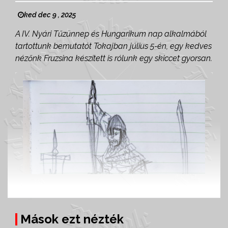
ked dec 9 , 2025
A IV. Nyári Tűzünnep és Hungarikum nap alkalmából
tartottunk bemutatót Tokajban július 5-én, egy kedves
nézőnk Fruzsina készített is rólunk egy skiccet gyorsan.
Mások ezt nézték