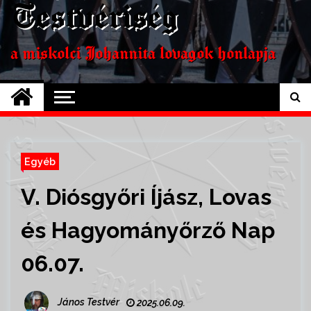
Testvériség
a miskolci Johannita lovagok honlapja
Egyéb
V. Diósgyőri Íjász, Lovas
és Hagyományőrző Nap
06.07.
János Testvér
2025.06.09.