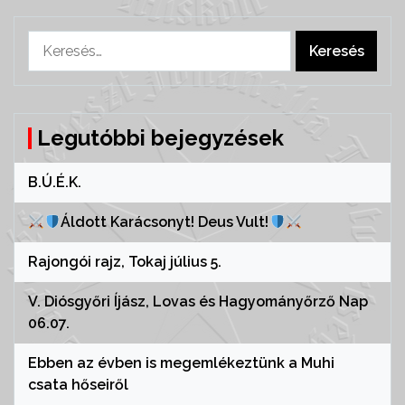
Keresés:
Legutóbbi bejegyzések
B.Ú.É.K.
Áldott Karácsonyt! Deus Vult!
Rajongói rajz, Tokaj július 5.
V. Diósgyőri Íjász, Lovas és Hagyományőrző Nap
06.07.
Ebben az évben is megemlékeztünk a Muhi
csata hőseiről