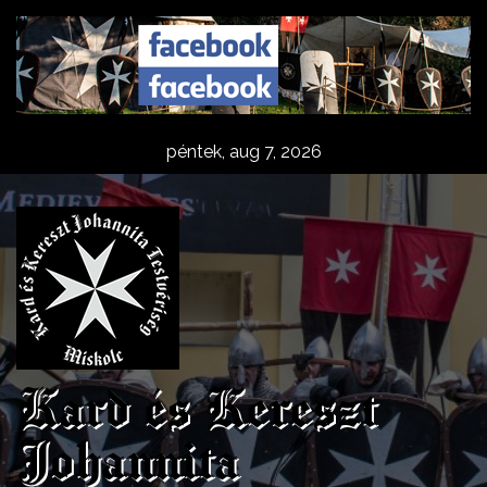
Skip
to
content
péntek, aug 7, 2026
Kard és Kereszt
Johannita