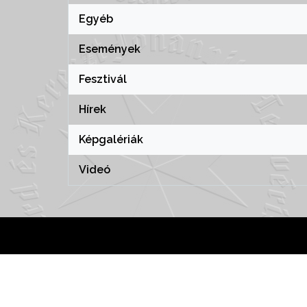
Egyéb
Események
Fesztivál
Hírek
Képgalériák
Videó
hemeInWP