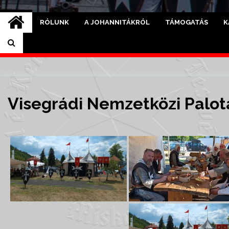
RÓLUNK
A JOHANNITÁKRÓL
TÁMOGATÁS
K
Visegrádi Nemzetközi Palot