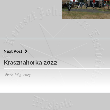
Next Post
Krasznahorka 2022
sze Júl 5 , 2023