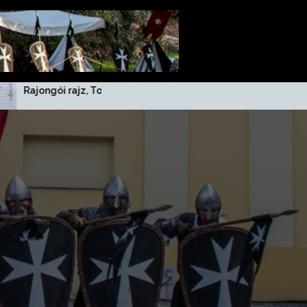
Rajongói rajz, Tokaj július 5.
V. Diósgyőri Íjász, Lovas 
Hagyományőrző Nap 06.