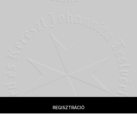
REGISZTRÁCIÓ
 Lovagok © Copyright 2020. WordPress Theme: Seek by
T