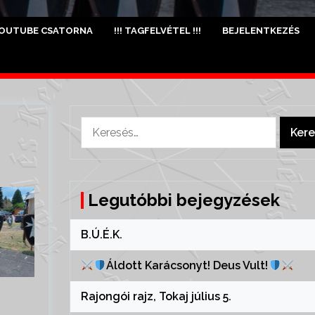
OUTUBE CSATORNA
!!! TAGFELVÉTEL !!!
BEJELENTKEZÉS
Keresés:
Legutóbbi bejegyzések
B.Ú.É.K.
Áldott Karácsonyt! Deus Vult!
Rajongói rajz, Tokaj július 5.