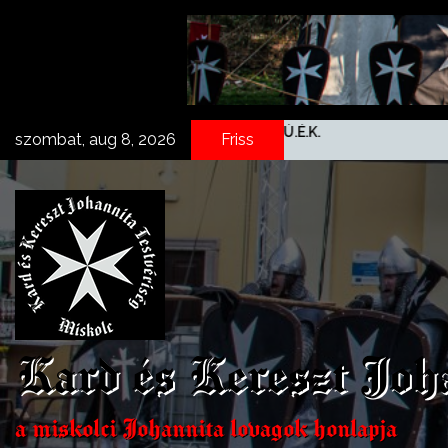
Skip
to
content
023
B.Ú.É.K.
szombat, aug 8, 2026
Friss
Kard és Kereszt Joh
a miskolci Johannita lovagok honlapja