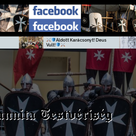
Áldott Karácsonyt! Deus
Vult!
annita Testvériség